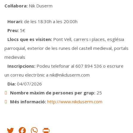
Col·labora:
Nik Duserm
Horari:
de les 18:30h a les 20:00h
Preu:
5€
Llocs que es visiten:
Pont Vell, carrers i places, església
parroquial, exterior de les runes del castell medieval, portals
medievals
Inscripcions:
Podeu telefonar al 607 894 536 o escriure
un correu electrònic a nik@nikduserm.com
Dia:
04/07/2026
Nombre màxim de persones per grup:
25
Més informació:
http://www.nikduserm.com
Twitter
Facebook
WhatsApp
Print