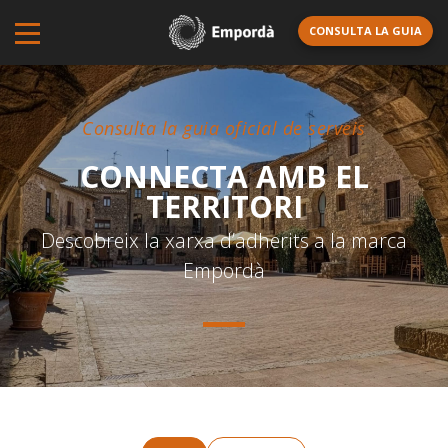
CONSULTA LA GUIA
Consulta la guia oficial de serveis
CONNECTA AMB EL
TERRITORI
Descobreix la xarxa d’adherits a la marca
Empordà