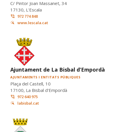
C/ Pintor Joan Massanet, 34
17130, L'Escala
972 774 848
www.lescala.cat
Ajuntament de La Bisbal d’Empordà
AJUNTAMENTS I ENTITATS PÚBLIQUES
Plaça del Castell, 10
17100, La Bisbal d'Empordà
972 640 975
labisbal.cat