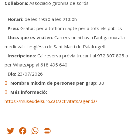
Col·labora:
Associació gironina de sords
Horari:
de les 19:30 a les 21:00h
Preu:
Gratuït per a tothom i apte per a tots els públics
Llocs que es visiten:
Carrers on hi havia l'antiga muralla
medieval i l'església de Sant Martí de Palafrugell
Inscripcions:
Cal reserva prèvia trucant al 972 307 825 o
per WhatsApp al 618 495 640
Dia:
23/07/2026
Nombre màxim de persones per grup:
30
Més informació:
https://museudelsuro.cat/activitats/agenda/
Twitter
Facebook
WhatsApp
Print