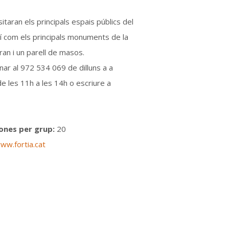
sitaran els principals espais públics del
í com els principals monuments de la
Gran i un parell de masos.
ar al 972 534 069 de dilluns a a
e les 11h a les 14h o escriure a
nes per grup:
20
ww.fortia.cat
ok
sApp
int