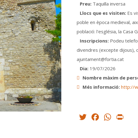
Preu:
Taquilla inversa
Llocs que es visiten:
Es vi
poble en època medieval, aix
població: l'església, la Casa 
Inscripcions:
Podeu telefon
divendres (excepte dijous), d
ajuntament@fortia.cat
Dia:
19/07/2026
Nombre màxim de perso
Més informació:
http://w
Twitter
Facebo
What
Pr